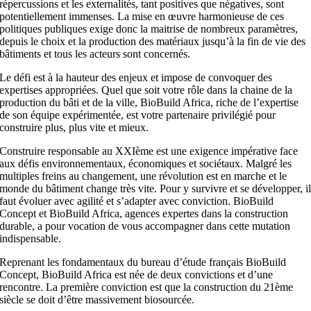
répercussions et les externalités, tant positives que négatives, sont
potentiellement immenses. La mise en œuvre harmonieuse de ces
politiques publiques exige donc la maitrise de nombreux paramètres,
depuis le choix et la production des matériaux jusqu’à la fin de vie des
bâtiments et tous les acteurs sont concernés.
Le défi est à la hauteur des enjeux et impose de convoquer des
expertises appropriées. Quel que soit votre rôle dans la chaine de la
production du bâti et de la ville, BioBuild Africa, riche de l’expertise
de son équipe expérimentée, est votre partenaire privilégié pour
construire plus, plus vite et mieux.
​Construire responsable au XXIème est une exigence impérative face
aux défis environnementaux, économiques et sociétaux. Malgré les
multiples freins au changement, une révolution est en marche et le
monde du bâtiment change très vite. Pour y survivre et se développer, i
faut évoluer avec agilité et s’adapter avec conviction. BioBuild
Concept et BioBuild Africa, agences expertes dans la construction
durable, a pour vocation de vous accompagner dans cette mutation
indispensable.
Reprenant les fondamentaux du bureau d’étude français BioBuild
Concept, BioBuild Africa est née de deux convictions et d’une
rencontre.​ La première conviction est que la construction du 21ème
siècle se doit d’être massivement biosourcée.