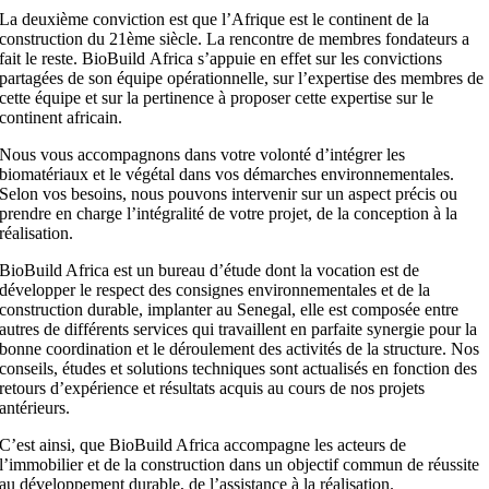
La deuxième conviction est que l’Afrique est le continent de la
construction du 21ème siècle. ​La rencontre de membres fondateurs a
fait le reste. BioBuild Africa s’appuie en effet sur les convictions
partagées de son équipe opérationnelle, ​sur l’expertise des membres de
cette équipe et sur la pertinence à proposer cette expertise ​sur le
continent africain.
Nous vous accompagnons dans votre volonté d’intégrer les
biomatériaux et le végétal dans vos démarches environnementales.
Selon vos besoins, nous pouvons intervenir sur un aspect précis ou
prendre en charge l’intégralité de votre projet, de la conception à la
réalisation.
BioBuild Africa est un bureau d’étude dont la vocation est de
développer le respect des consignes environnementales et de
la
construction durable, implanter au Senegal, elle est
composée entre
autres de différents services qui travaillent en
parfaite synergie pour la
bonne coordination et le déroulement
des activités de la structure. Nos
conseils, études et solutions
techniques sont actualisés en fonction des
retours
d’expérience et résultats acquis au cours de nos projets
antérieurs.
C’est ainsi, que BioBuild Africa accompagne les acteurs de
l’immobilier et de la construction dans un objectif commun de
réussite
au développement durable, de l’assistance à la
réalisation.